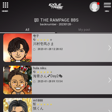
MEMBER
MENU
THE RAMPAGE BBS
backnumber - 20230128 -
All
My post
壱子
川村壱馬さま
2023-01-28 12:28:02
hula.niku.
海青さん💕Day2🎭
2023-01-28 09:13:54
m1888
慎くん