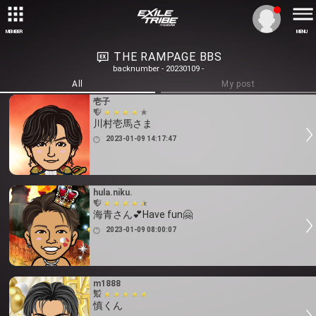
MEMBER
MENU
THE RAMPAGE BBS
backnumber - 20230109 -
All
My post
壱子
川村壱馬さま
2023-01-09 14:17:47
hula.niku.
海青さん💕Have fun🤗
2023-01-09 08:00:07
m1888
慎くん