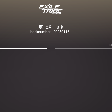
EX Talk
backnumber - 20250116 -
M