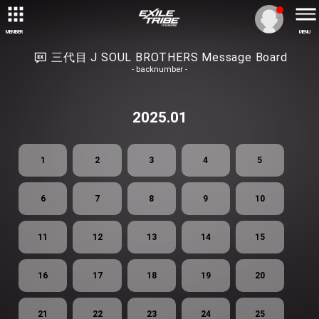
MEMBER
MENU
三代目 J SOUL BROTHERS Message Board
- backnumber -
2025.01
1
2
3
4
5
6
7
8
9
10
11
12
13
14
15
16
17
18
19
20
21
22
23
24
25